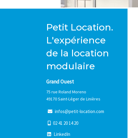
Petit Location.
L'expérience
de la location
modulaire
Grand Ouest
75 rue Roland Moreno
49170 Saint-Léger de Linières
i
n
f
o
s
@
p
e
t
i
t
-
l
o
c
a
t
i
o
n
.
c
o
m
0
2
4
1
2
0
1
4
2
0
L
i
n
k
e
d
I
n