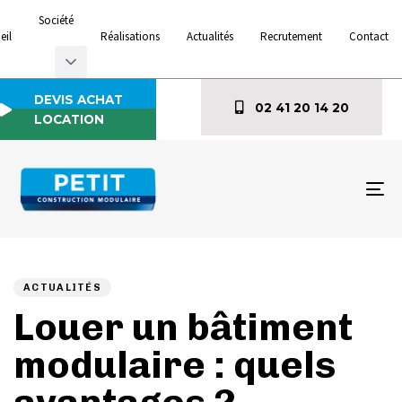
Société
eil
Réalisations
Actualités
Recrutement
Contact
DEVIS ACHAT
02 41 20 14 20
LOCATION
To
na
Author
Published
PUBLISHED
on:
IN:
ACTUALITÉS
Louer un bâtiment
modulaire : quels