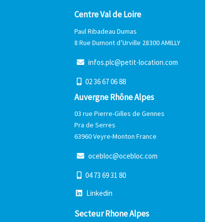
Centre Val de Loire
Paul Ribadeau Dumas
8 Rue Dumont d’Urville 28300 AMILLY
i
n
f
o
s
.
p
l
c
@
p
e
t
i
t
-
l
o
c
a
t
i
o
n
.
c
o
m
0
2
3
6
6
7
0
6
8
8
Auvergne Rhône Alpes
03 rue Pierre-Gilles de Gennes
Pra de Serres
63960 Veyre-Monton France
o
c
e
b
l
o
c
@
o
c
e
b
l
o
c
.
c
o
m
0
4
7
3
6
9
3
1
8
0
L
i
n
k
e
d
i
n
Secteur Rhone Alpes