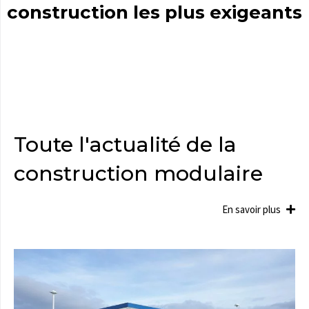
construction les plus exigeants
Toute l'actualité de la
construction modulaire
E
n
s
a
v
o
i
r
p
l
u
s