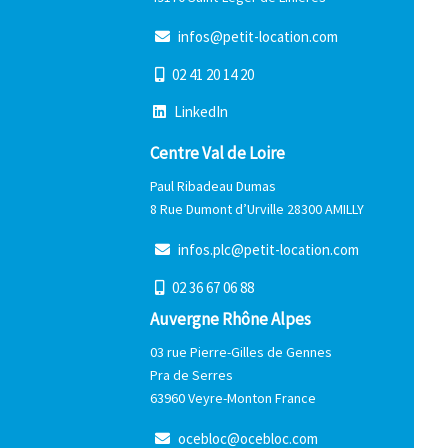
i
n
f
o
s
@
p
e
t
i
t
-
l
o
c
a
t
i
o
n
.
c
o
m
0
2
4
1
2
0
1
4
2
0
L
i
n
k
e
d
I
n
Centre Val de Loire
Paul Ribadeau Dumas
8 Rue Dumont d’Urville 28300 AMILLY
i
n
f
o
s
.
p
l
c
@
p
e
t
i
t
-
l
o
c
a
t
i
o
n
.
c
o
m
0
2
3
6
6
7
0
6
8
8
Auvergne Rhône Alpes
03 rue Pierre-Gilles de Gennes
Pra de Serres
63960 Veyre-Monton France
o
c
e
b
l
o
c
@
o
c
e
b
l
o
c
.
c
o
m