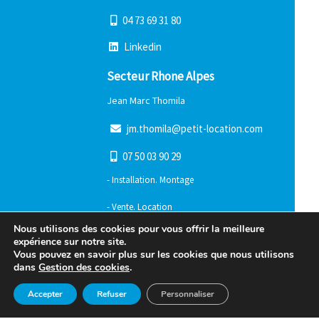
0
4
7
3
6
9
3
1
8
0
L
i
n
k
e
d
i
n
Secteur Rhone Alpes
Jean Marc Thomila
j
m
.
t
h
o
m
i
l
a
@
p
e
t
i
t
-
l
o
c
a
t
i
o
n
.
c
o
m
0
7
5
0
0
3
9
0
2
9
- Installation. Montage
- Vente. Location
Nous utilisons des cookies pour vous offrir la meilleure
- Normes et Réglementation
expérience sur notre site.
Vous pouvez en savoir plus sur les cookies que nous utilisons
- FAQ
dans
Gestion des cookies
.
- Gestion des cookies
Accepter
Refuser
Personnaliser
- Mentions légales