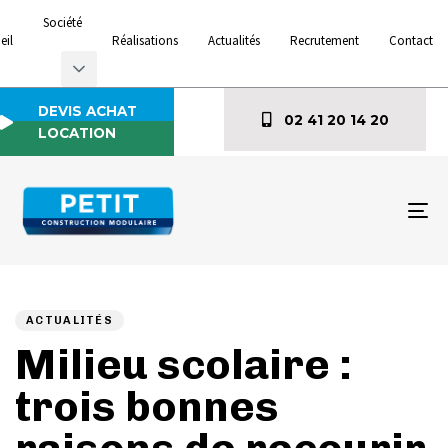
Société
eil
Réalisations
Actualités
Recrutement
Contact
DEVIS ACHAT
02 41 20 14 20
LOCATION
To
na
Author
Published
PUBLISHED
on:
IN:
ACTUALITÉS
Milieu scolaire :
trois bonnes