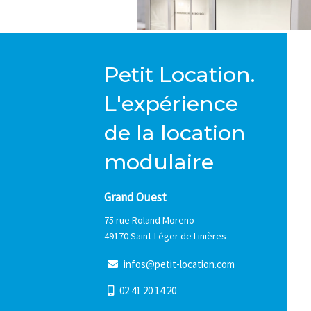
Petit Location.
L'expérience
de la location
modulaire
Grand Ouest
75 rue Roland Moreno
49170 Saint-Léger de Linières
i
n
f
o
s
@
p
e
t
i
t
-
l
o
c
a
t
i
o
n
.
c
o
m
0
2
4
1
2
0
1
4
2
0