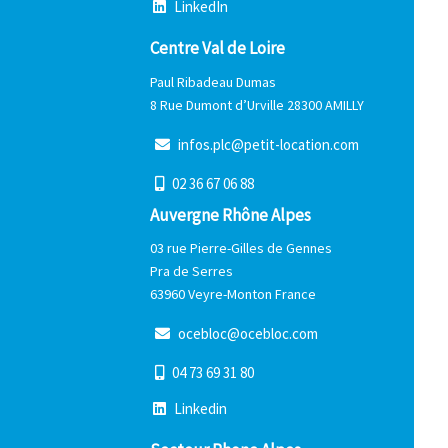
L
i
n
k
e
d
I
n
Centre Val de Loire
Paul Ribadeau Dumas
8 Rue Dumont d’Urville 28300 AMILLY
i
n
f
o
s
.
p
l
c
@
p
e
t
i
t
-
l
o
c
a
t
i
o
n
.
c
o
m
0
2
3
6
6
7
0
6
8
8
Auvergne Rhône Alpes
03 rue Pierre-Gilles de Gennes
Pra de Serres
63960 Veyre-Monton France
o
c
e
b
l
o
c
@
o
c
e
b
l
o
c
.
c
o
m
0
4
7
3
6
9
3
1
8
0
L
i
n
k
e
d
i
n