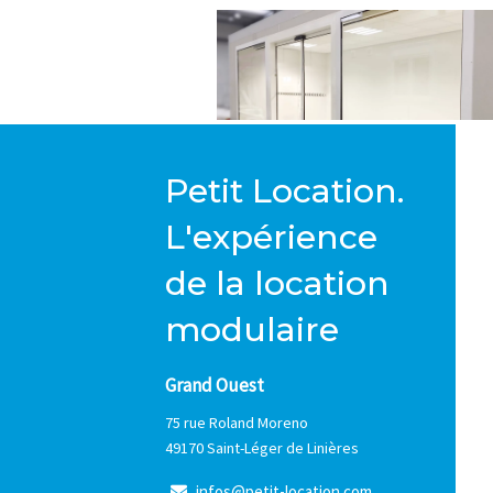
Petit Location.
L'expérience
de la location
modulaire
Grand Ouest
75 rue Roland Moreno
49170 Saint-Léger de Linières
i
n
f
o
s
@
p
e
t
i
t
-
l
o
c
a
t
i
o
n
.
c
o
m