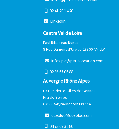
0
2
4
1
2
0
1
4
2
0
L
i
n
k
e
d
I
n
Centre Val de Loire
Paul Ribadeau Dumas
8 Rue Dumont d’Urville 28300 AMILLY
i
n
f
o
s
.
p
l
c
@
p
e
t
i
t
-
l
o
c
a
t
i
o
n
.
c
o
m
0
2
3
6
6
7
0
6
8
8
Auvergne Rhône Alpes
03 rue Pierre-Gilles de Gennes
Pra de Serres
63960 Veyre-Monton France
o
c
e
b
l
o
c
@
o
c
e
b
l
o
c
.
c
o
m
0
4
7
3
6
9
3
1
8
0