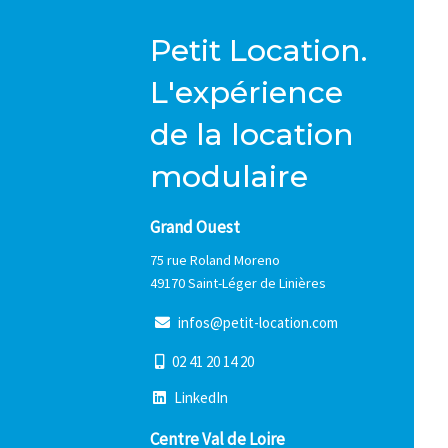
Petit Location.
L'expérience
de la location
modulaire
Grand Ouest
75 rue Roland Moreno
49170 Saint-Léger de Linières
i
n
f
o
s
@
p
e
t
i
t
-
l
o
c
a
t
i
o
n
.
c
o
m
0
2
4
1
2
0
1
4
2
0
L
i
n
k
e
d
I
n