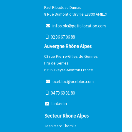
Centre Val de Loire
Paul Ribadeau Dumas
8 Rue Dumont d’Urville 28300 AMILLY
i
n
f
o
s
.
p
l
c
@
p
e
t
i
t
-
l
o
c
a
t
i
o
n
.
c
o
m
0
2
3
6
6
7
0
6
8
8
Auvergne Rhône Alpes
03 rue Pierre-Gilles de Gennes
Pra de Serres
63960 Veyre-Monton France
o
c
e
b
l
o
c
@
o
c
e
b
l
o
c
.
c
o
m
0
4
7
3
6
9
3
1
8
0
L
i
n
k
e
d
i
n
Secteur Rhone Alpes