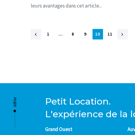
leurs avantages dans cet article...
1
…
8
9
10
11
défiler
Petit Location.