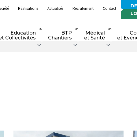
DE
ociété
Réalisations
Actualités
Recrutement
Contact
LO
02
03
04
Education
BTP
Médical
Co
et Collectivités
Chantiers
et Santé
et Evén