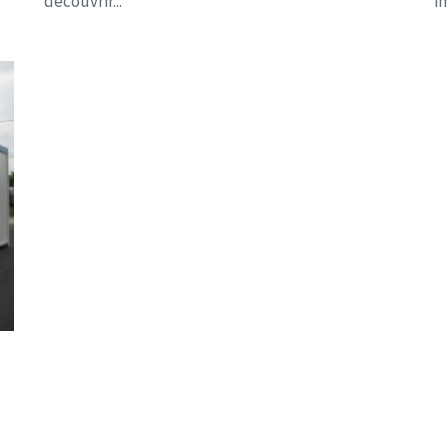
découvrir...
i