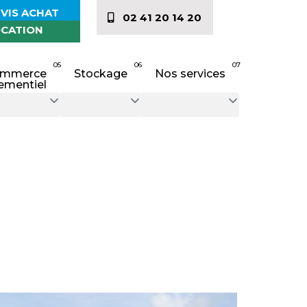
VIS ACHAT
02 41 20 14 20
CATION
05
06
07
mmerce
Stockage
Nos services
ementiel