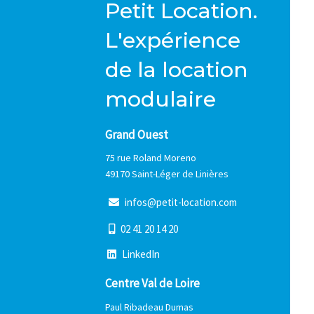
Petit Location.
L'expérience
de la location
modulaire
Grand Ouest
75 rue Roland Moreno
49170 Saint-Léger de Linières
i
n
f
o
s
@
p
e
t
i
t
-
l
o
c
a
t
i
o
n
.
c
o
m
0
2
4
1
2
0
1
4
2
0
L
i
n
k
e
d
I
n
Centre Val de Loire
Paul Ribadeau Dumas