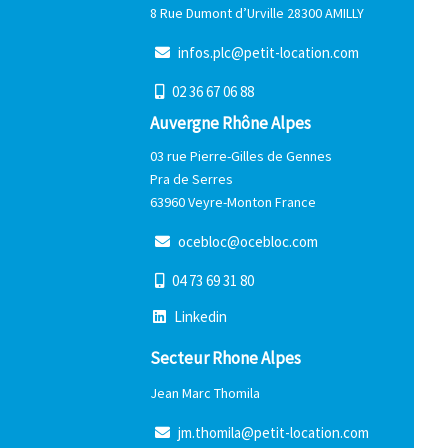
8 Rue Dumont d’Urville 28300 AMILLY
i
n
f
o
s
.
p
l
c
@
p
e
t
i
t
-
l
o
c
a
t
i
o
n
.
c
o
m
0
2
3
6
6
7
0
6
8
8
Auvergne Rhône Alpes
03 rue Pierre-Gilles de Gennes
Pra de Serres
63960 Veyre-Monton France
o
c
e
b
l
o
c
@
o
c
e
b
l
o
c
.
c
o
m
0
4
7
3
6
9
3
1
8
0
L
i
n
k
e
d
i
n
Secteur Rhone Alpes
Jean Marc Thomila
j
m
.
t
h
o
m
i
l
a
@
p
e
t
i
t
-
l
o
c
a
t
i
o
n
.
c
o
m