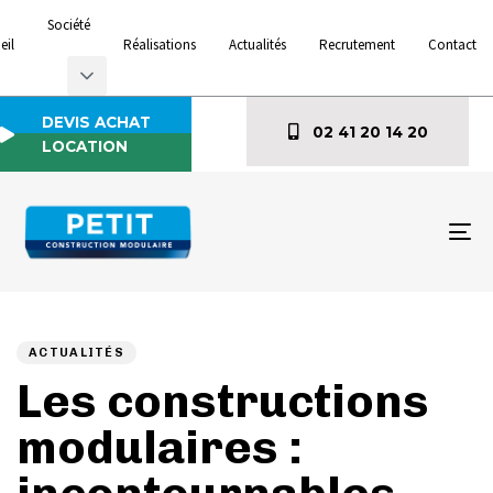
Société
eil
Réalisations
Actualités
Recrutement
Contact
DEVIS ACHAT
02 41 20 14 20
LOCATION
To
na
Author
Published
PUBLISHED
on:
IN:
ACTUALITÉS
Les constructions
modulaires :