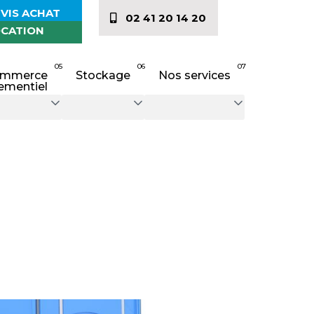
VIS ACHAT
02 41 20 14 20
CATION
05
06
07
mmerce
Stockage
Nos services
ementiel