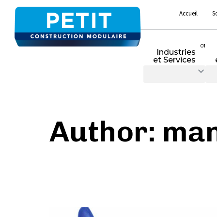
Accueil
S
01
Industries
et Services
Author: ma