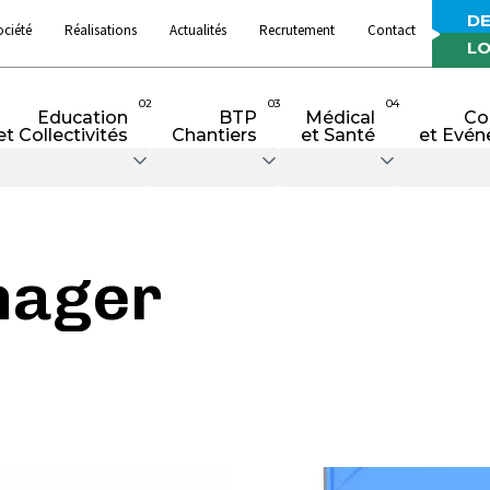
DE
ociété
Réalisations
Actualités
Recrutement
Contact
LO
02
03
04
Education
BTP
Médical
Co
et Collectivités
Chantiers
et Santé
et Evén
nager