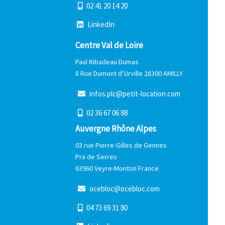
0
2
4
1
2
0
1
4
2
0
L
i
n
k
e
d
I
n
Centre Val de Loire
Paul Ribadeau Dumas
8 Rue Dumont d’Urville 28300 AMILLY
i
n
f
o
s
.
p
l
c
@
p
e
t
i
t
-
l
o
c
a
t
i
o
n
.
c
o
m
0
2
3
6
6
7
0
6
8
8
Auvergne Rhône Alpes
03 rue Pierre-Gilles de Gennes
Pra de Serres
63960 Veyre-Monton France
o
c
e
b
l
o
c
@
o
c
e
b
l
o
c
.
c
o
m
0
4
7
3
6
9
3
1
8
0