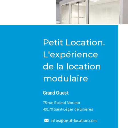
Petit Location.
L'expérience
de la location
modulaire
Grand Ouest
75 rue Roland Moreno
49170 Saint-Léger de Linières
i
n
f
o
s
@
p
e
t
i
t
-
l
o
c
a
t
i
o
n
.
c
o
m