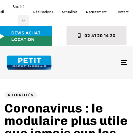
Société
eil
Réalisations
Actualités
Recrutement
Contact
DEVIS ACHAT
02 41 20 14 20
LOCATION
To
na
Author
Published
PUBLISHED
on:
IN:
ACTUALITÉS
Coronavirus : le
modulaire plus utile