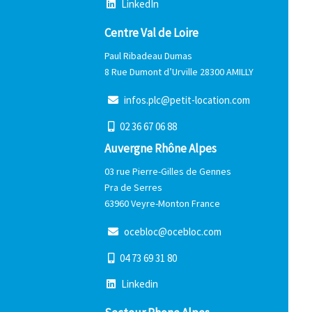
L
i
n
k
e
d
I
n
Centre Val de Loire
Paul Ribadeau Dumas
8 Rue Dumont d’Urville 28300 AMILLY
i
n
f
o
s
.
p
l
c
@
p
e
t
i
t
-
l
o
c
a
t
i
o
n
.
c
o
m
0
2
3
6
6
7
0
6
8
8
Auvergne Rhône Alpes
03 rue Pierre-Gilles de Gennes
Pra de Serres
63960 Veyre-Monton France
o
c
e
b
l
o
c
@
o
c
e
b
l
o
c
.
c
o
m
0
4
7
3
6
9
3
1
8
0
L
i
n
k
e
d
i
n