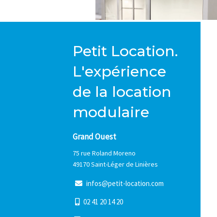
Petit Location.
L'expérience
de la location
modulaire
Grand Ouest
75 rue Roland Moreno
49170 Saint-Léger de Linières
i
n
f
o
s
@
p
e
t
i
t
-
l
o
c
a
t
i
o
n
.
c
o
m
0
2
4
1
2
0
1
4
2
0