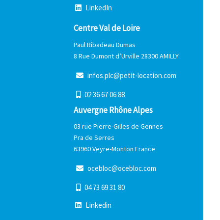
L
i
n
k
e
d
I
n
Centre Val de Loire
Paul Ribadeau Dumas
8 Rue Dumont d’Urville 28300 AMILLY
i
n
f
o
s
.
p
l
c
@
p
e
t
i
t
-
l
o
c
a
t
i
o
n
.
c
o
m
0
2
3
6
6
7
0
6
8
8
Auvergne Rhône Alpes
03 rue Pierre-Gilles de Gennes
Pra de Serres
63960 Veyre-Monton France
o
c
e
b
l
o
c
@
o
c
e
b
l
o
c
.
c
o
m
0
4
7
3
6
9
3
1
8
0
L
i
n
k
e
d
i
n