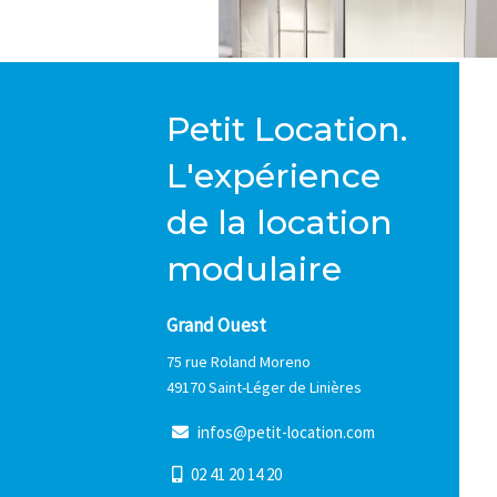
Petit Location.
L'expérience
de la location
modulaire
Grand Ouest
75 rue Roland Moreno
49170 Saint-Léger de Linières
i
n
f
o
s
@
p
e
t
i
t
-
l
o
c
a
t
i
o
n
.
c
o
m
0
2
4
1
2
0
1
4
2
0