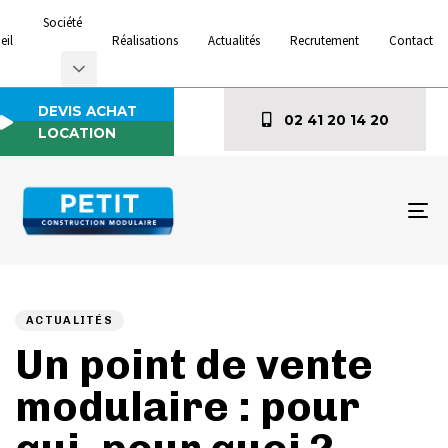
Société
eil
Réalisations
Actualités
Recrutement
Contact
DEVIS ACHAT
02 41 20 14 20
LOCATION
To
na
Author
Published
PUBLISHED
on:
IN:
ACTUALITÉS
Un point de vente
modulaire : pour