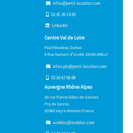
i
n
f
o
s
@
p
e
t
i
t
-
l
o
c
a
t
i
o
n
.
c
o
m
0
2
4
1
2
0
1
4
2
0
L
i
n
k
e
d
I
n
Centre Val de Loire
Paul Ribadeau Dumas
8 Rue Dumont d’Urville 28300 AMILLY
i
n
f
o
s
.
p
l
c
@
p
e
t
i
t
-
l
o
c
a
t
i
o
n
.
c
o
m
0
2
3
6
6
7
0
6
8
8
Auvergne Rhône Alpes
03 rue Pierre-Gilles de Gennes
Pra de Serres
63960 Veyre-Monton France
o
c
e
b
l
o
c
@
o
c
e
b
l
o
c
.
c
o
m