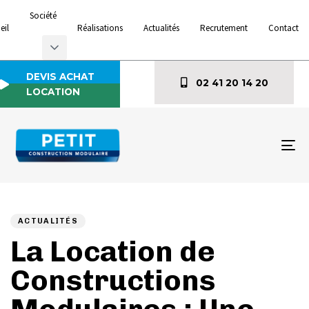
Société
eil
Réalisations
Actualités
Recrutement
Contact
DEVIS ACHAT
02 41 20 14 20
LOCATION
To
na
Author
Published
PUBLISHED
on:
IN:
ACTUALITÉS
La Location de
Constructions