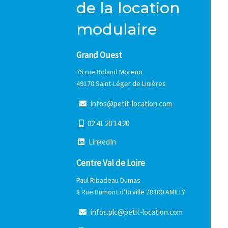
de la location
modulaire
Grand Ouest
75 rue Roland Moreno
49170 Saint-Léger de Linières
i
n
f
o
s
@
p
e
t
i
t
-
l
o
c
a
t
i
o
n
.
c
o
m
0
2
4
1
2
0
1
4
2
0
L
i
n
k
e
d
I
n
Centre Val de Loire
Paul Ribadeau Dumas
8 Rue Dumont d’Urville 28300 AMILLY
i
n
f
o
s
.
p
l
c
@
p
e
t
i
t
-
l
o
c
a
t
i
o
n
.
c
o
m