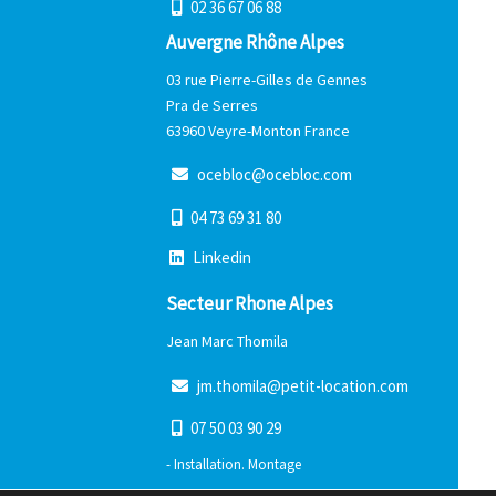
0
2
3
6
6
7
0
6
8
8
Auvergne Rhône Alpes
03 rue Pierre-Gilles de Gennes
Pra de Serres
63960 Veyre-Monton France
o
c
e
b
l
o
c
@
o
c
e
b
l
o
c
.
c
o
m
0
4
7
3
6
9
3
1
8
0
L
i
n
k
e
d
i
n
Secteur Rhone Alpes
Jean Marc Thomila
j
m
.
t
h
o
m
i
l
a
@
p
e
t
i
t
-
l
o
c
a
t
i
o
n
.
c
o
m
0
7
5
0
0
3
9
0
2
9
- Installation. Montage