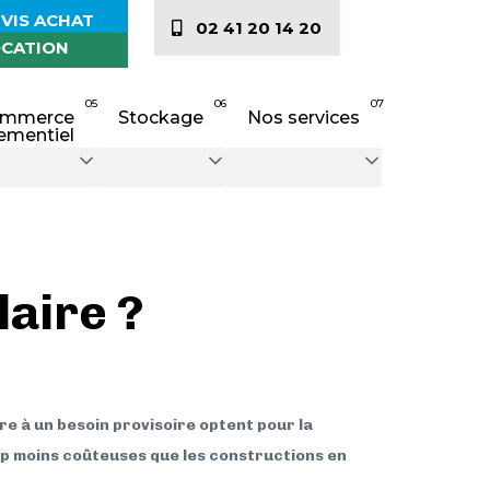
VIS ACHAT
02 41 20 14 20
CATION
05
06
07
mmerce
Stockage
Nos services
ementiel
aire ?
re à un besoin provisoire optent pour la
oup moins coûteuses que les constructions en