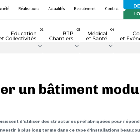
DE
ociété
Réalisations
Actualités
Recrutement
Contact
LO
02
03
04
Education
BTP
Médical
Co
et Collectivités
Chantiers
et Santé
et Evén
er un bâtiment modul
hoisissent d’utiliser des structures préfabriquées pour répond
investir à plus long terme dans ce type d’installations beauc